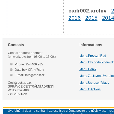
cadr002.archiv
2016
2015
201
Contacts
Informations
Central address operator
Menu.ProvozniRad
(on workdays from 08.00 to 15.00.)
Menu.ObchodniPodmink
Phone: 954 406 285
Menu.Cenik
Data box ČP: kr7cdry
E-mail: info@cpost.cz
Menu.ZastavenaZverejn
Česká pošta, s.p.
Menu.UsneseniVlady
SPRÁVCE CENTRÁLNÍ ADRESY
Menu.OAplikaci
Wolkerova 480
749 20 Vítkov
Uveřejněná data na centrální adrese jsou určena pouze pro účely vlastní real