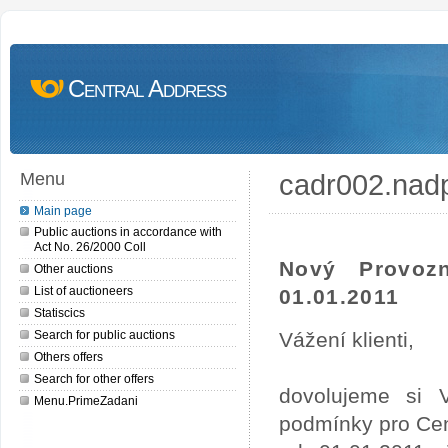
Central Address
cadr002.nad
Menu
Main page
Public auctions in accordance with
Act No. 26/2000 Coll
Nový Provoz
Other auctions
List of auctioneers
01.01.2011
Statiscics
Search for public auctions
Vážení klienti,
Others offers
Search for other offers
dovolujeme si 
Menu.PrimeZadani
podmínky pro Cen