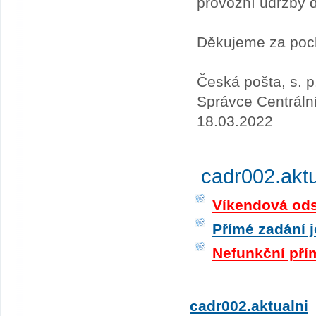
provozní údržby 
Děkujeme za poc
Česká pošta, s. p
Správce Centráln
18.03.2022
cadr002.akt
Víkendová odst
Přímé zadání j
Nefunkční pří
cadr002.aktualni