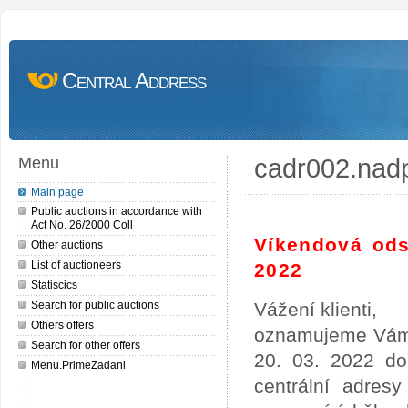
Central Address
cadr002.nad
Menu
Main page
Public auctions in accordance with
Act No. 26/2000 Coll
Víkendová ods
Other auctions
List of auctioneers
2022
Statiscics
Search for public auctions
Vážení klienti,
Others offers
oznamujeme Vám,
Search for other offers
20. 03. 2022 do
Menu.PrimeZadani
centrální adres