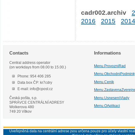
cadr002.archiv
2016
2015
201
Contacts
Informations
Central address operator
Menu.ProvozniRad
(on workdays from 08.00 to 15.00.)
Menu.ObchodniPodmink
Phone: 954 406 285
Menu.Cenik
Data box ČP: kr7cdry
E-mail: info@cpost.cz
Menu.ZastavenaZverejn
Česká pošta, s.p.
Menu.UsneseniVlady
SPRÁVCE CENTRÁLNÍ ADRESY
Menu.OAplikaci
Wolkerova 480
749 20 Vítkov
Uveřejněná data na centrální adrese jsou určena pouze pro účely vlastní real