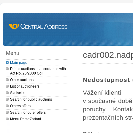
Central Address
cadr002.nad
Menu
Main page
Public auctions in accordance with
Act No. 26/2000 Coll
Nedostupnost t
Other auctions
List of auctioneers
Vážení klienti,
Statiscics
Search for public auctions
v současné době 
Others offers
poruchy. Konta
Search for other offers
prezentačních str
Menu.PrimeZadani