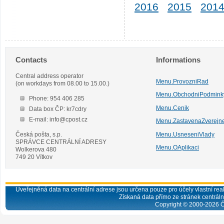
2016
2015
201
Contacts
Informations
Central address operator
Menu.ProvozniRad
(on workdays from 08.00 to 15.00.)
Menu.ObchodniPodmink
Phone: 954 406 285
Menu.Cenik
Data box ČP: kr7cdry
E-mail: info@cpost.cz
Menu.ZastavenaZverejn
Česká pošta, s.p.
Menu.UsneseniVlady
SPRÁVCE CENTRÁLNÍ ADRESY
Menu.OAplikaci
Wolkerova 480
749 20 Vítkov
Uveřejněná data na centrální adrese jsou určena pouze pro účely vlastní real
Získaná data přímo ze stránek centrální
Copyright © 2000-
2026
Č