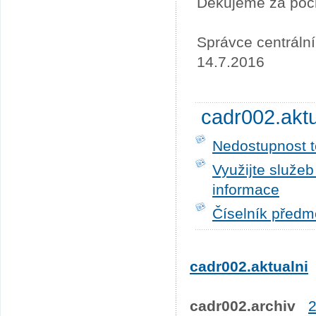
Děkujeme za poc
Správce centráln
14.7.2016
cadr002.akt
Nedostupnost t
Využijte služe
informace
Číselník předm
cadr002.aktualni
cadr002.archiv