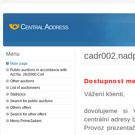
Central Address
cadr002.nad
Menu
Main page
Public auctions in accordance with
Act No. 26/2000 Coll
Dostupnost me
Other auctions
List of auctioneers
Vážení klienti,
Statiscics
Search for public auctions
Others offers
dovolujeme si 
Search for other offers
centrální adresy
Menu.PrimeZadani
Provoz prezentač