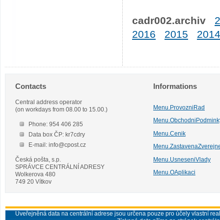
cadr002.archiv
2016
2015
201
Contacts
Informations
Central address operator
Menu.ProvozniRad
(on workdays from 08.00 to 15.00.)
Menu.ObchodniPodmink
Phone: 954 406 285
Menu.Cenik
Data box ČP: kr7cdry
E-mail: info@cpost.cz
Menu.ZastavenaZverejn
Česká pošta, s.p.
Menu.UsneseniVlady
SPRÁVCE CENTRÁLNÍ ADRESY
Menu.OAplikaci
Wolkerova 480
749 20 Vítkov
Uveřejněná data na centrální adrese jsou určena pouze pro účely vlastní real