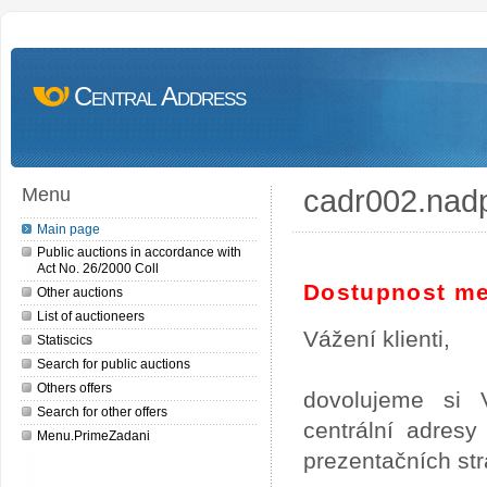
Central Address
cadr002.nad
Menu
Main page
Public auctions in accordance with
Act No. 26/2000 Coll
Dostupnost me
Other auctions
List of auctioneers
Vážení klienti,
Statiscics
Search for public auctions
Others offers
dovolujeme si 
Search for other offers
centrální adres
Menu.PrimeZadani
prezentačních st