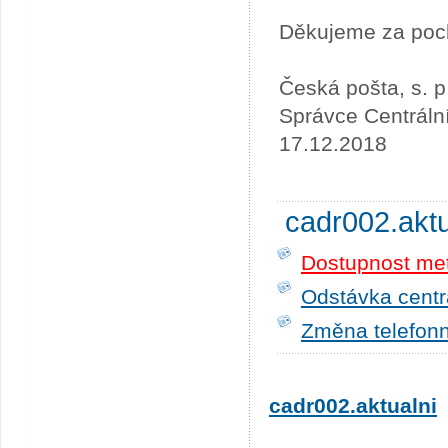
Děkujeme za poc
Česká pošta, s. p
Správce Centráln
17.12.2018
cadr002.akt
Dostupnost me
Odstávka centrá
Změna telefonn
cadr002.aktualni