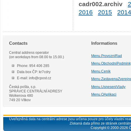
cadr002.archiv
2016
2015
201
Contacts
Informations
Central address operator
Menu.ProvozniRad
(on workdays from 08.00 to 15.00.)
Menu.ObchodniPodmink
Phone: 954 406 285
Menu.Cenik
Data box ČP: kr7cdry
E-mail: info@cpost.cz
Menu.ZastavenaZverejn
Česká pošta, s.p.
Menu.UsneseniVlady
SPRÁVCE CENTRÁLNÍ ADRESY
Menu.OAplikaci
Wolkerova 480
749 20 Vítkov
Uveřejněná data na centrální adrese jsou určena pouze pro účely vlastní real
Získaná data přímo ze stránek centrální
Copyright © 2000-
2026
Č