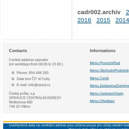
cadr002.archiv
2016
2015
201
Contacts
Informations
Central address operator
Menu.ProvozniRad
(on workdays from 08.00 to 15.00.)
Menu.ObchodniPodmink
Phone: 954 406 285
Menu.Cenik
Data box ČP: kr7cdry
E-mail: info@cpost.cz
Menu.ZastavenaZverejn
Česká pošta, s.p.
Menu.UsneseniVlady
SPRÁVCE CENTRÁLNÍ ADRESY
Menu.OAplikaci
Wolkerova 480
749 20 Vítkov
Uveřejněná data na centrální adrese jsou určena pouze pro účely vlastní real