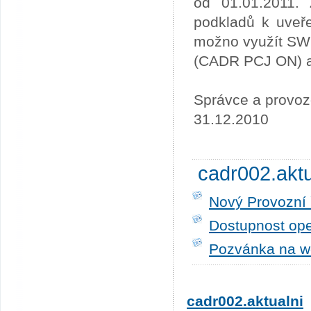
od 01.01.2011. 
podkladů k uveře
možno využít SW
(CADR PCJ ON) a 
Správce a provoz
31.12.2010
cadr002.akt
Nový Provozní 
Dostupnost ope
Pozvánka na w
cadr002.aktualni