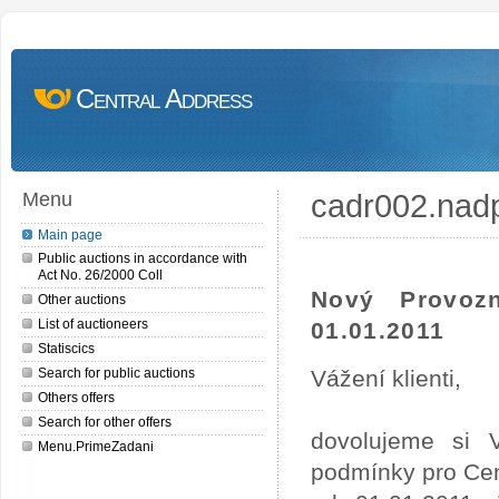
Central Address
cadr002.nad
Menu
Main page
Public auctions in accordance with
Act No. 26/2000 Coll
Nový Provoz
Other auctions
List of auctioneers
01.01.2011
Statiscics
Search for public auctions
Vážení klienti,
Others offers
Search for other offers
dovolujeme si 
Menu.PrimeZadani
podmínky pro Cen