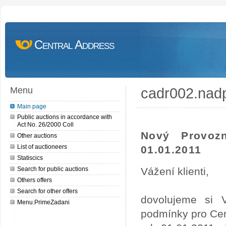
Central Address
cadr002.nad
Menu
Main page
Public auctions in accordance with
Act No. 26/2000 Coll
Nový Provoz
Other auctions
List of auctioneers
01.01.2011
Statiscics
Search for public auctions
Vážení klienti,
Others offers
Search for other offers
dovolujeme si 
Menu.PrimeZadani
podmínky pro Cen