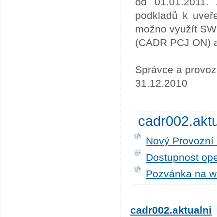
od 01.01.2011. 
podkladů k uveře
možno využít SW
(CADR PCJ ON) a 
Správce a provoz
31.12.2010
cadr002.akt
Nový Provozní 
Dostupnost ope
Pozvánka na w
cadr002.aktualni