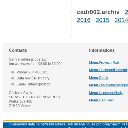
cadr002.archiv
2016
2015
201
Contacts
Informations
Central address operator
Menu.ProvozniRad
(on workdays from 08.00 to 15.00.)
Menu.ObchodniPodmink
Phone: 954 406 285
Menu.Cenik
Data box ČP: kr7cdry
E-mail: info@cpost.cz
Menu.ZastavenaZverejn
Česká pošta, s.p.
Menu.UsneseniVlady
SPRÁVCE CENTRÁLNÍ ADRESY
Menu.OAplikaci
Wolkerova 480
749 20 Vítkov
Uveřejněná data na centrální adrese jsou určena pouze pro účely vlastní real