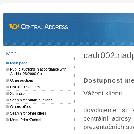
Central Address
cadr002.nad
Menu
Main page
Public auctions in accordance with
Act No. 26/2000 Coll
Dostupnost me
Other auctions
List of auctioneers
Vážení klienti,
Statiscics
Search for public auctions
Others offers
dovolujeme si 
Search for other offers
centrální adres
Menu.PrimeZadani
prezentačních st