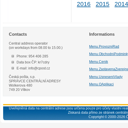
2016
2015
201
Contacts
Informations
Central address operator
Menu.ProvozniRad
(on workdays from 08.00 to 15.00.)
Menu.ObchodniPodmink
Phone: 954 406 285
Menu.Cenik
Data box ČP: kr7cdry
E-mail: info@cpost.cz
Menu.ZastavenaZverejn
Česká pošta, s.p.
Menu.UsneseniVlady
SPRÁVCE CENTRÁLNÍ ADRESY
Menu.OAplikaci
Wolkerova 480
749 20 Vítkov
Uveřejněná data na centrální adrese jsou určena pouze pro účely vlastní real
Získaná data přímo ze stránek centrální
Copyright © 2000-
2026
Č