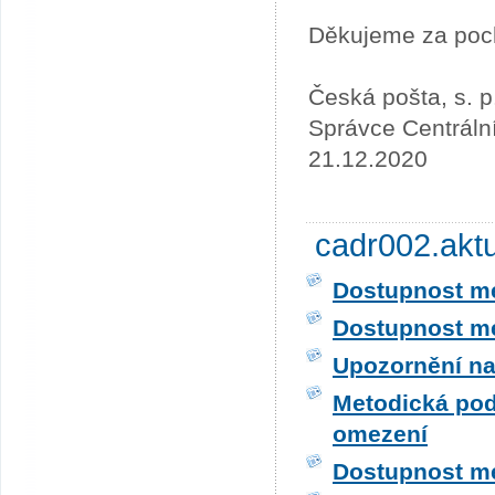
Děkujeme za poc
Česká pošta, s. p
Správce Centráln
21.12.2020
cadr002.akt
Dostupnost me
Dostupnost me
Upozornění na
Metodická pod
omezení
Dostupnost me