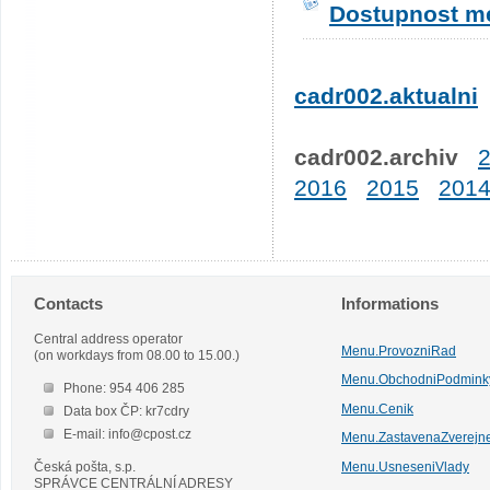
Dostupnost me
cadr002.aktualni
cadr002.archiv
2016
2015
201
Contacts
Informations
Central address operator
Menu.ProvozniRad
(on workdays from 08.00 to 15.00.)
Menu.ObchodniPodmink
Phone: 954 406 285
Menu.Cenik
Data box ČP: kr7cdry
E-mail: info@cpost.cz
Menu.ZastavenaZverejn
Česká pošta, s.p.
Menu.UsneseniVlady
SPRÁVCE CENTRÁLNÍ ADRESY