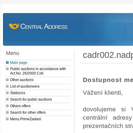
Central Address
cadr002.nad
Menu
Main page
Public auctions in accordance with
Act No. 26/2000 Coll
Dostupnost me
Other auctions
List of auctioneers
Vážení klienti,
Statiscics
Search for public auctions
Others offers
dovolujeme si 
Search for other offers
centrální adre
Menu.PrimeZadani
prezentačních st