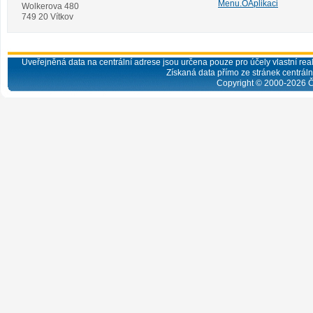
Menu.OAplikaci
Wolkerova 480
749 20 Vítkov
Uveřejněná data na centrální adrese jsou určena pouze pro účely vlastní real
Získaná data přímo ze stránek centrální
Copyright © 2000-
2026
Č