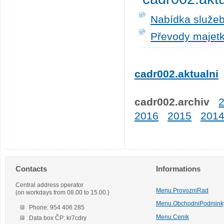
Nabídka služeb
Převody majetk
cadr002.aktualni
cadr002.archiv
2016
2015
201
Contacts
Informations
Central address operator
Menu.ProvozniRad
(on workdays from 08.00 to 15.00.)
Menu.ObchodniPodmink
Phone: 954 406 285
Menu.Cenik
Data box ČP: kr7cdry