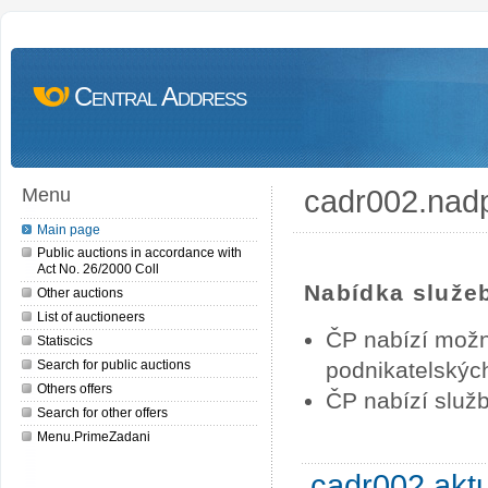
Central Address
cadr002.nad
Menu
Main page
Public auctions in accordance with
Act No. 26/2000 Coll
Nabídka služe
Other auctions
List of auctioneers
ČP nabízí možn
Statiscics
Search for public auctions
podnikatelských
Others offers
ČP nabízí služb
Search for other offers
Menu.PrimeZadani
cadr002.akt