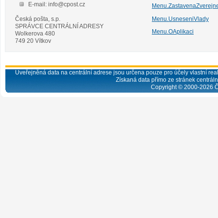
E-mail: info@cpost.cz
Menu.ZastavenaZverejn
Česká pošta, s.p.
Menu.UsneseniVlady
SPRÁVCE CENTRÁLNÍ ADRESY
Menu.OAplikaci
Wolkerova 480
749 20 Vítkov
Uveřejněná data na centrální adrese jsou určena pouze pro účely vlastní real
Získaná data přímo ze stránek centrální
Copyright © 2000-
2026
Č