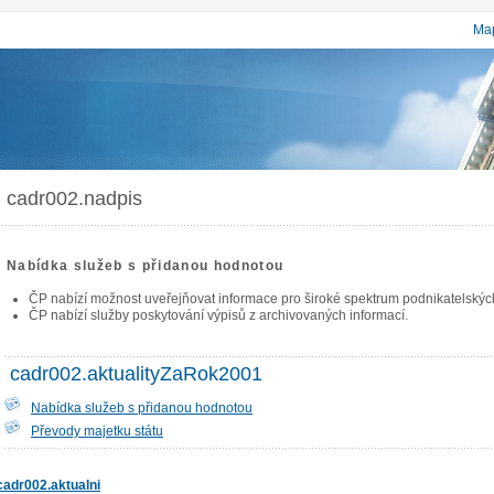
Map
cadr002.nadpis
Nabídka služeb s přidanou hodnotou
ČP nabízí možnost uveřejňovat informace pro široké spektrum podnikatelských 
ČP nabízí služby poskytování výpisů z archivovaných informací.
cadr002.aktualityZaRok2001
Nabídka služeb s přidanou hodnotou
Převody majetku státu
cadr002.aktualni