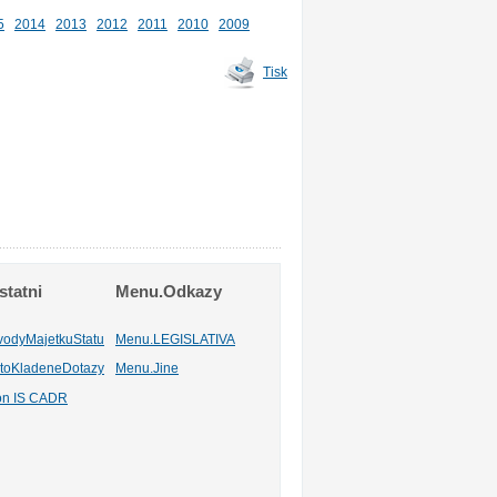
5
2014
2013
2012
2011
2010
2009
Tisk
tatni
Menu.Odkazy
vodyMajetkuStatu
Menu.LEGISLATIVA
toKladeneDotazy
Menu.Jine
ion IS CADR