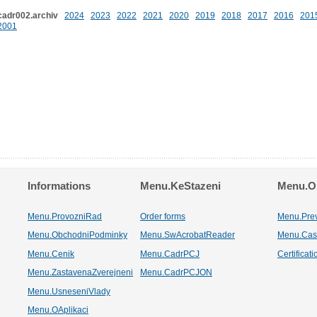
cadr002.archiv
2024
2023
2022
2021
2020
2019
2018
2017
2016
201
2001
Informations
Menu.KeStazeni
Menu.Os
Menu.ProvozniRad
Order forms
Menu.Pre
Menu.ObchodniPodminky
Menu.SwAcrobatReader
Menu.Cas
Menu.Cenik
Menu.CadrPCJ
Certificat
Menu.ZastavenaZverejneni
Menu.CadrPCJON
Menu.UsneseniVlady
Menu.OAplikaci