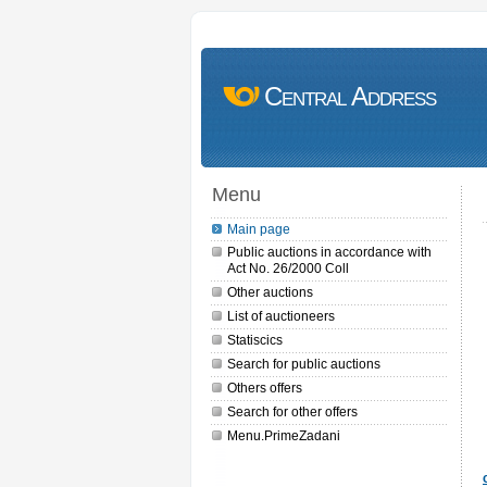
Central Address
Menu
Main page
Public auctions in accordance with
Act No. 26/2000 Coll
Other auctions
List of auctioneers
Statiscics
Search for public auctions
Others offers
Search for other offers
Menu.PrimeZadani