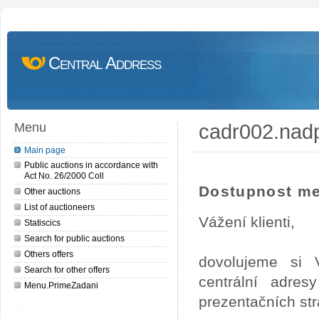
Central Address
cadr002.nad
Menu
Main page
Public auctions in accordance with
Act No. 26/2000 Coll
Dostupnost me
Other auctions
List of auctioneers
Vážení klienti,
Statiscics
Search for public auctions
Others offers
dovolujeme si 
Search for other offers
centrální adre
Menu.PrimeZadani
prezentačních st