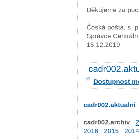
Děkujeme za poc
Česká pošta, s. p
Správce Centráln
16.12.2019
cadr002.akt
Dostupnost me
cadr002.aktualni
cadr002.archiv
2016
2015
201