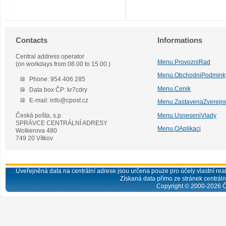
Contacts
Informations
Central address operator
Menu.ProvozniRad
(on workdays from 08.00 to 15.00.)
Menu.ObchodniPodmink
Phone: 954 406 285
Menu.Cenik
Data box ČP: kr7cdry
E-mail: info@cpost.cz
Menu.ZastavenaZverejn
Česká pošta, s.p.
Menu.UsneseniVlady
SPRÁVCE CENTRÁLNÍ ADRESY
Menu.OAplikaci
Wolkerova 480
749 20 Vítkov
Uveřejněná data na centrální adrese jsou určena pouze pro účely vlastní real
Získaná data přímo ze stránek centrální
Copyright © 2000-
2026
Č