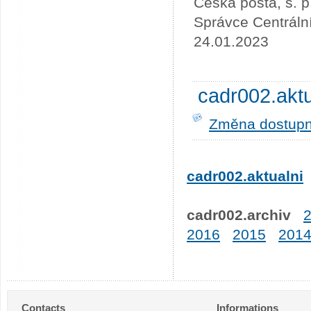
Česká pošta, s. p
Správce Centráln
24.01.2023
cadr002.akt
Změna dostupno
cadr002.aktualni
cadr002.archiv
2016
2015
201
Contacts
Informations