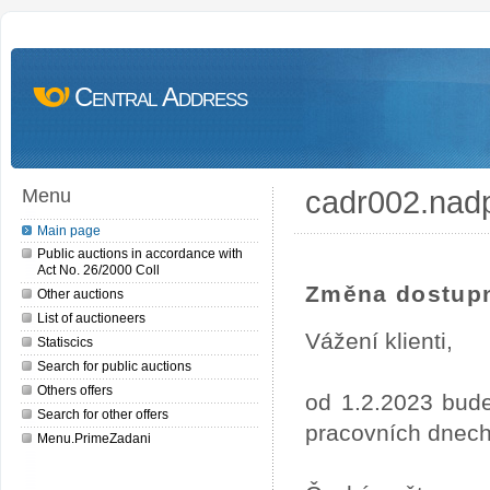
Central Address
cadr002.nad
Menu
Main page
Public auctions in accordance with
Act No. 26/2000 Coll
Změna dostupn
Other auctions
List of auctioneers
Vážení klienti,
Statiscics
Search for public auctions
Others offers
od 1.2.2023 bude
Search for other offers
pracovních dnech
Menu.PrimeZadani