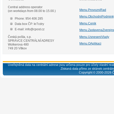
Central address operator
Menu.ProvozniRad
(on workdays from 08.00 to 15.00.)
Menu.ObchodniPodmink
Phone: 954 406 285
Menu.Cenik
Data box ČP: kr7cdry
E-mail: info@cpost.cz
Menu.ZastavenaZverejn
Česká pošta, s.p.
Menu.UsneseniVlady
SPRÁVCE CENTRÁLNÍ ADRESY
Menu.OAplikaci
Wolkerova 480
749 20 Vítkov
Uveřejněná data na centrální adrese jsou určena pouze pro účely vlastní real
Získaná data přímo ze stránek centrální
Copyright © 2000-
2026
Č