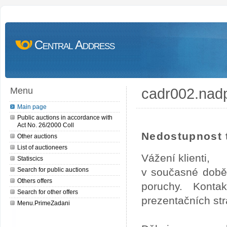
Central Address
cadr002.nad
Menu
Main page
Public auctions in accordance with
Act No. 26/2000 Coll
Nedostupnost t
Other auctions
List of auctioneers
Vážení klienti,
Statiscics
Search for public auctions
v současné době
Others offers
poruchy. Konta
Search for other offers
prezentačních str
Menu.PrimeZadani