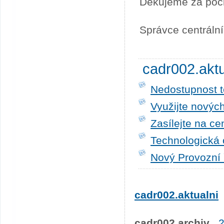
Děkujeme za poc
Správce centráln
cadr002.akt
Nedostupnost t
Využijte novýc
Zasílejte na ce
Technologická 
Nový Provozní 
cadr002.aktualni
cadr002.archiv