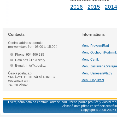
2016
2015
201
Contacts
Informations
Central address operator
Menu.ProvozniRad
(on workdays from 08.00 to 15.00.)
Menu.ObchodniPodmink
Phone: 954 406 285
Menu.Cenik
Data box ČP: kr7cdry
E-mail: info@cpost.cz
Menu.ZastavenaZverejn
Česká pošta, s.p.
Menu.UsneseniVlady
SPRÁVCE CENTRÁLNÍ ADRESY
Menu.OAplikaci
Wolkerova 480
749 20 Vítkov
Uveřejněná data na centrální adrese jsou určena pouze pro účely vlastní real
Získaná data přímo ze stránek centrální
Copyright © 2000-
2026
Č