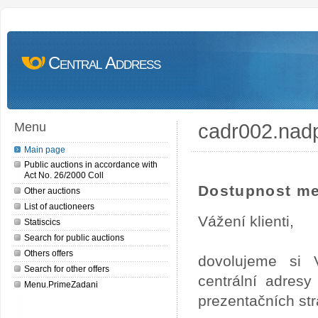
Central Address
cadr002.nad
Menu
Main page
Public auctions in accordance with
Act No. 26/2000 Coll
Dostupnost me
Other auctions
List of auctioneers
Vážení klienti,
Statiscics
Search for public auctions
Others offers
dovolujeme si 
Search for other offers
centrální adres
Menu.PrimeZadani
prezentačních st