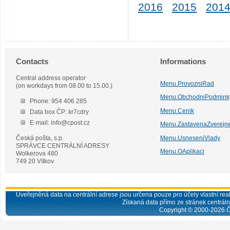
2016
2015
201
Contacts
Informations
Central address operator
Menu.ProvozniRad
(on workdays from 08.00 to 15.00.)
Menu.ObchodniPodmink
Phone: 954 406 285
Menu.Cenik
Data box ČP: kr7cdry
E-mail: info@cpost.cz
Menu.ZastavenaZverejn
Česká pošta, s.p.
Menu.UsneseniVlady
SPRÁVCE CENTRÁLNÍ ADRESY
Menu.OAplikaci
Wolkerova 480
749 20 Vítkov
Uveřejněná data na centrální adrese jsou určena pouze pro účely vlastní real
Získaná data přímo ze stránek centrální
Copyright © 2000-
2026
Č