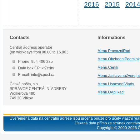
2016
2015
201
Contacts
Informations
Central address operator
Menu.ProvozniRad
(on workdays from 08.00 to 15.00.)
Menu.ObchodniPodmink
Phone: 954 406 285
Menu.Cenik
Data box ČP: kr7cdry
E-mail: info@cpost.cz
Menu.ZastavenaZverejn
Česká pošta, s.p.
Menu.UsneseniVlady
SPRÁVCE CENTRÁLNÍ ADRESY
Menu.OAplikaci
Wolkerova 480
749 20 Vítkov
Uveřejněná data na centrální adrese jsou určena pouze pro účely vlastní real
Získaná data přímo ze stránek centrální
Copyright © 2000-
2026
Č