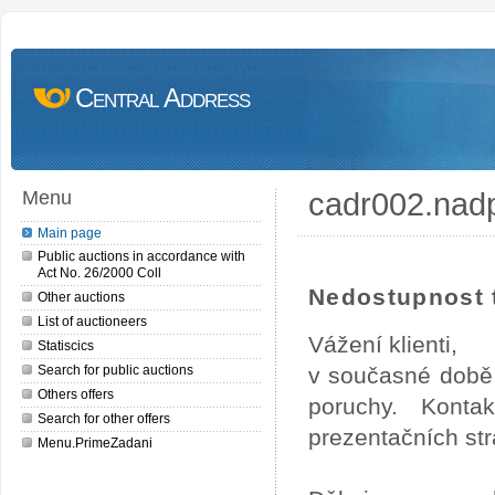
Central Address
cadr002.nad
Menu
Main page
Public auctions in accordance with
Act No. 26/2000 Coll
Nedostupnost t
Other auctions
List of auctioneers
Vážení klienti,
Statiscics
Search for public auctions
v současné době 
Others offers
poruchy. Konta
Search for other offers
prezentačních str
Menu.PrimeZadani