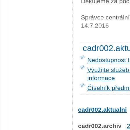
Děkujeme za poc
Správce centráln
14.7.2016
cadr002.akt
Nedostupnost t
Využijte služe
informace
Číselník předm
cadr002.aktualni
cadr002.archiv