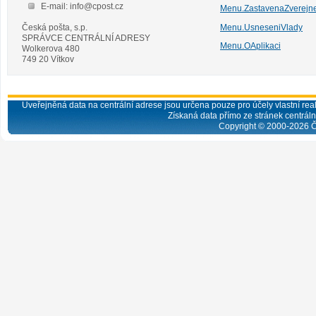
E-mail: info@cpost.cz
Menu.ZastavenaZverejn
Česká pošta, s.p.
Menu.UsneseniVlady
SPRÁVCE CENTRÁLNÍ ADRESY
Menu.OAplikaci
Wolkerova 480
749 20 Vítkov
Uveřejněná data na centrální adrese jsou určena pouze pro účely vlastní real
Získaná data přímo ze stránek centrální
Copyright © 2000-
2026
Č