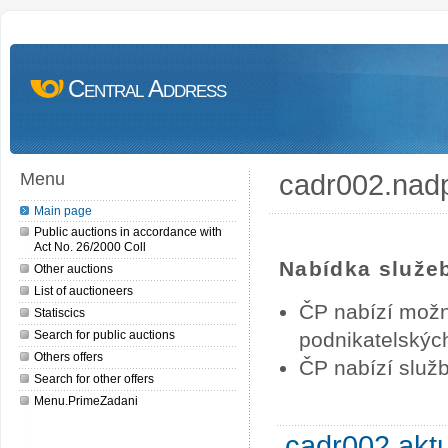
Central Address
cadr002.nad
Menu
Main page
Public auctions in accordance with
Act No. 26/2000 Coll
Nabídka služe
Other auctions
List of auctioneers
ČP nabízí možn
Statiscics
Search for public auctions
podnikatelských
Others offers
ČP nabízí služb
Search for other offers
Menu.PrimeZadani
cadr002.akt