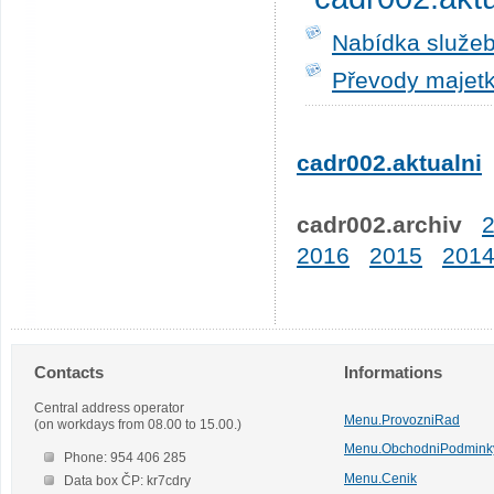
Nabídka služeb
Převody majetk
cadr002.aktualni
cadr002.archiv
2016
2015
201
Contacts
Informations
Central address operator
Menu.ProvozniRad
(on workdays from 08.00 to 15.00.)
Menu.ObchodniPodmink
Phone: 954 406 285
Menu.Cenik
Data box ČP: kr7cdry