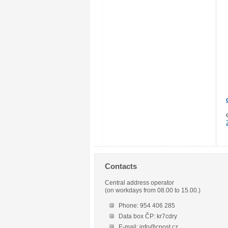
Contacts
Central address operator
(on workdays from 08.00 to 15.00.)
Phone: 954 406 285
Data box ČP: kr7cdry
E-mail: info@cpost.cz