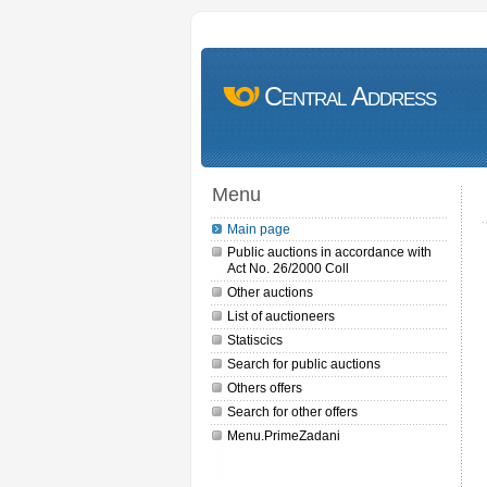
Central Address
Menu
Main page
Public auctions in accordance with
Act No. 26/2000 Coll
Other auctions
List of auctioneers
Statiscics
Search for public auctions
Others offers
Search for other offers
Menu.PrimeZadani