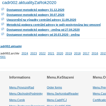
cadr002.aktualityZaRok2020
Dostupnost metodické podpory 31.12.2020
Dostupnost metodické podpory 30.07.2020
Upozornění na výpadky centrální adresy 11.09.2020
Metodická podpora centrální adresy je opět poskytována bez omezení
Dostupnost metodické podpory - změna od 27.04.2020
Dostupnost metodické podpory od 20.03.2020 - změna
cadr002.aktualni
cadr002.archiv
2024
2023
2022
2021
2020
2019
2018
2017
2016
201
2001
Informations
Menu.KeStazeni
Menu.Os
Menu.ProvozniRad
Order forms
Menu.Pre
Menu.ObchodniPodminky
Menu.SwAcrobatReader
Menu.Cas
Menu.Cenik
Menu.CadrPCJ
Certificat