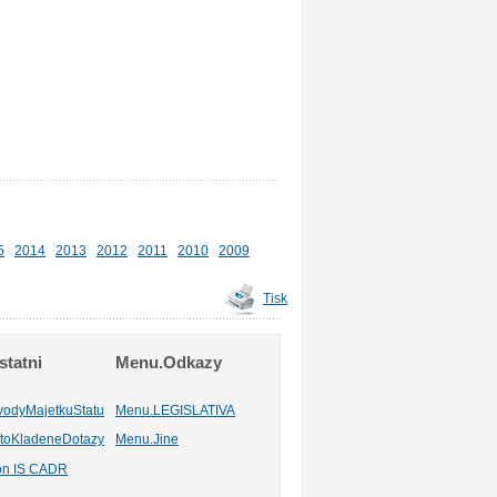
5
2014
2013
2012
2011
2010
2009
Tisk
tatni
Menu.Odkazy
vodyMajetkuStatu
Menu.LEGISLATIVA
toKladeneDotazy
Menu.Jine
ion IS CADR