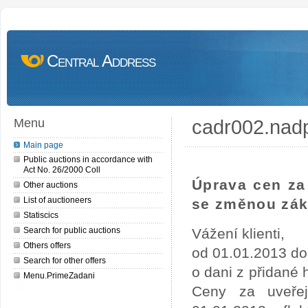
Central Address
cadr002.nad
Menu
Main page
Public auctions in accordance with
Act No. 26/2000 Coll
Úprava cen za 
Other auctions
List of auctioneers
se změnou zák
Statiscics
Search for public auctions
Vážení klienti,
Others offers
od 01.01.2013 do
Search for other offers
o dani z přidané
Menu.PrimeZadani
Ceny za uveře