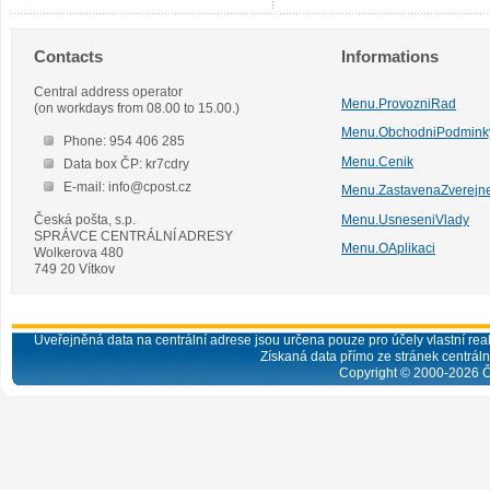
Contacts
Informations
Central address operator
Menu.ProvozniRad
(on workdays from 08.00 to 15.00.)
Menu.ObchodniPodmink
Phone: 954 406 285
Menu.Cenik
Data box ČP: kr7cdry
E-mail: info@cpost.cz
Menu.ZastavenaZverejn
Česká pošta, s.p.
Menu.UsneseniVlady
SPRÁVCE CENTRÁLNÍ ADRESY
Menu.OAplikaci
Wolkerova 480
749 20 Vítkov
Uveřejněná data na centrální adrese jsou určena pouze pro účely vlastní real
Získaná data přímo ze stránek centrální
Copyright © 2000-
2026
Č