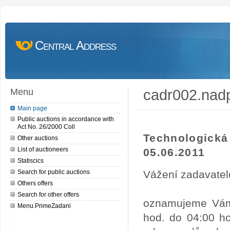
Central Address
cadr002.nad
Menu
Main page
Public auctions in accordance with
Act No. 26/2000 Coll
Technologick
Other auctions
List of auctioneers
05.06.2011
Statiscics
Search for public auctions
Vážení zadavatel
Others offers
Search for other offers
oznamujeme Vám,
Menu.PrimeZadani
hod. do 04:00 ho