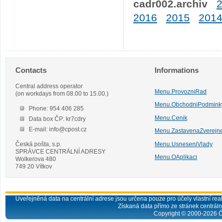
cadr002.archiv
2016
2015
201
Contacts
Informations
Central address operator
Menu.ProvozniRad
(on workdays from 08.00 to 15.00.)
Menu.ObchodniPodmink
Phone: 954 406 285
Menu.Cenik
Data box ČP: kr7cdry
E-mail: info@cpost.cz
Menu.ZastavenaZverejn
Česká pošta, s.p.
Menu.UsneseniVlady
SPRÁVCE CENTRÁLNÍ ADRESY
Menu.OAplikaci
Wolkerova 480
749 20 Vítkov
Uveřejněná data na centrální adrese jsou určena pouze pro účely vlastní real
Získaná data přímo ze stránek centrální
Copyright © 2000-
2026
Č