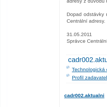
adresy z důvodu 
Dopad odstávky n
Centrální adresy.
31.05.2011
Správce Centráln
cadr002.akt
Technologická 
Profil zadavate
cadr002.aktualni