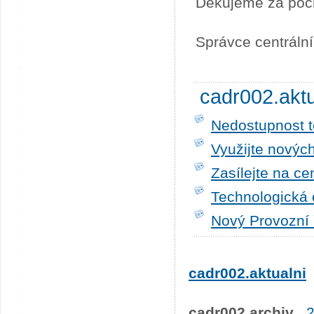
Děkujeme za poc
Správce centráln
cadr002.akt
Nedostupnost t
Využijte novýc
Zasílejte na ce
Technologická 
Nový Provozní 
cadr002.aktualni
cadr002.archiv