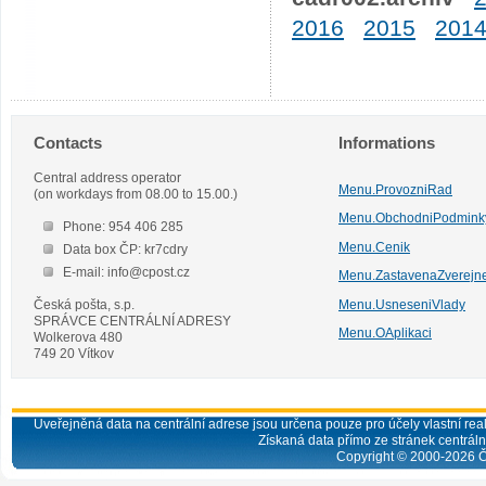
2016
2015
201
Contacts
Informations
Central address operator
Menu.ProvozniRad
(on workdays from 08.00 to 15.00.)
Menu.ObchodniPodmink
Phone: 954 406 285
Menu.Cenik
Data box ČP: kr7cdry
E-mail: info@cpost.cz
Menu.ZastavenaZverejn
Česká pošta, s.p.
Menu.UsneseniVlady
SPRÁVCE CENTRÁLNÍ ADRESY
Menu.OAplikaci
Wolkerova 480
749 20 Vítkov
Uveřejněná data na centrální adrese jsou určena pouze pro účely vlastní real
Získaná data přímo ze stránek centrální
Copyright © 2000-
2026
Č