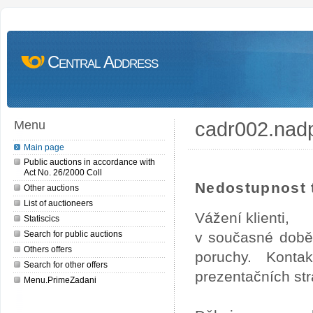
Central Address
cadr002.nad
Menu
Main page
Public auctions in accordance with
Act No. 26/2000 Coll
Nedostupnost t
Other auctions
List of auctioneers
Vážení klienti,
Statiscics
Search for public auctions
v současné době
Others offers
poruchy. Konta
Search for other offers
prezentačních str
Menu.PrimeZadani