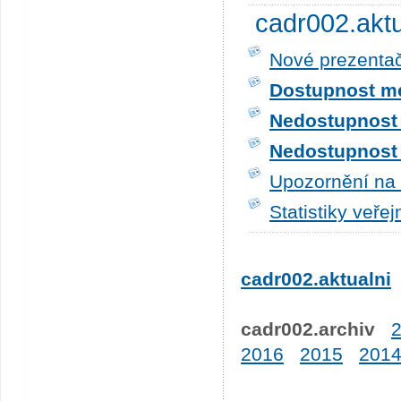
cadr002.akt
Nové prezentač
Dostupnost me
Nedostupnost t
Nedostupnost t
Upozornění na 
Statistiky veře
cadr002.aktualni
cadr002.archiv
2016
2015
201