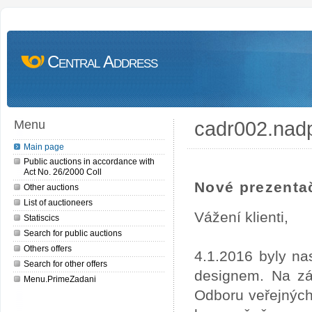
Central Address
cadr002.nad
Menu
Main page
Public auctions in accordance with
Act No. 26/2000 Coll
Nové prezentač
Other auctions
List of auctioneers
Vážení klienti,
Statiscics
Search for public auctions
Others offers
4.1.2016 byly na
Search for other offers
designem. Na zá
Menu.PrimeZadani
Odboru veřejných