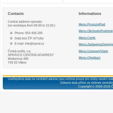
Contacts
Informations
Central address operator
Menu.ProvozniRad
(on workdays from 08.00 to 15.00.)
Menu.ObchodniPodmink
Phone: 954 406 285
Menu.Cenik
Data box ČP: kr7cdry
E-mail: info@cpost.cz
Menu.ZastavenaZverejn
Česká pošta, s.p.
Menu.UsneseniVlady
SPRÁVCE CENTRÁLNÍ ADRESY
Menu.OAplikaci
Wolkerova 480
749 20 Vítkov
Uveřejněná data na centrální adrese jsou určena pouze pro účely vlastní real
Získaná data přímo ze stránek centrální
Copyright © 2000-
2026
Č