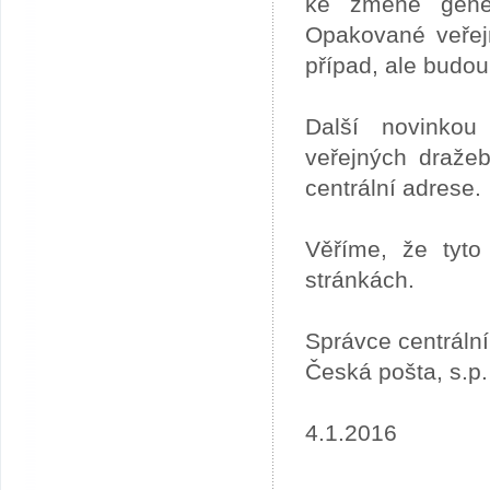
ke změně gener
Opakované veřej
případ, ale budou
Další novinkou
veřejných draže
centrální adrese.
Věříme, že tyto
stránkách.
Správce centráln
Česká pošta, s.p.
4.1.2016