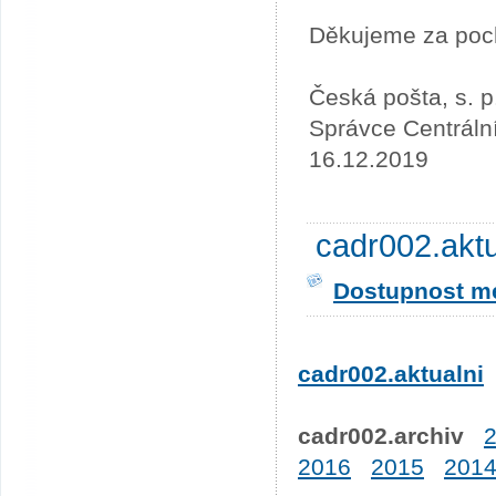
Děkujeme za poc
Česká pošta, s. p
Správce Centráln
16.12.2019
cadr002.akt
Dostupnost me
cadr002.aktualni
cadr002.archiv
2016
2015
201