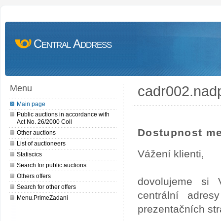
Central Address
cadr002.nad
Menu
Main page
Public auctions in accordance with
Act No. 26/2000 Coll
Dostupnost me
Other auctions
List of auctioneers
Vážení klienti,
Statiscics
Search for public auctions
Others offers
dovolujeme si 
Search for other offers
centrální adre
Menu.PrimeZadani
prezentačních st