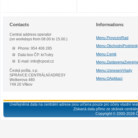
Contacts
Informations
Central address operator
Menu.ProvozniRad
(on workdays from 08.00 to 15.00.)
Menu.ObchodniPodmink
Phone: 954 406 285
Menu.Cenik
Data box ČP: kr7cdry
E-mail: info@cpost.cz
Menu.ZastavenaZverejn
Česká pošta, s.p.
Menu.UsneseniVlady
SPRÁVCE CENTRÁLNÍ ADRESY
Menu.OAplikaci
Wolkerova 480
749 20 Vítkov
Uveřejněná data na centrální adrese jsou určena pouze pro účely vlastní real
Získaná data přímo ze stránek centrální
Copyright © 2000-
2026
Č