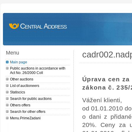
Central Address
cadr002.nad
Menu
Main page
Public auctions in accordance with
Act No. 26/2000 Coll
Úprava cen za 
Other auctions
List of auctioneers
zákona č. 235/
Statiscics
Search for public auctions
Vážení klienti,
Others offers
od 01.01.2010 do
Search for other offers
o dani z přidan
Menu.PrimeZadani
20%. Ceny za uv