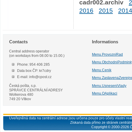
cadr002.archiv
2016
2015
201
Contacts
Informations
Central address operator
Menu.ProvozniRad
(on workdays from 08.00 to 15.00.)
Menu.ObchodniPodmink
Phone: 954 406 285
Menu.Cenik
Data box ČP: kr7cdry
E-mail: info@cpost.cz
Menu.ZastavenaZverejn
Česká pošta, s.p.
Menu.UsneseniVlady
SPRÁVCE CENTRÁLNÍ ADRESY
Menu.OAplikaci
Wolkerova 480
749 20 Vítkov
Uveřejněná data na centrální adrese jsou určena pouze pro účely vlastní real
Získaná data přímo ze stránek centrální
Copyright © 2000-
2026
Č