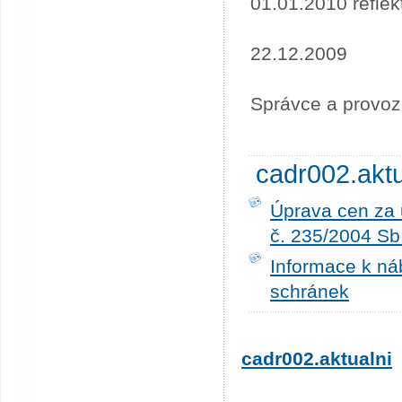
01.01.2010 refle
22.12.2009
Správce a provoz
cadr002.akt
Úprava cen za 
č. 235/2004 Sb
Informace k ná
schránek
cadr002.aktualni