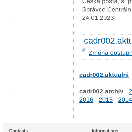
Česká pošta, s. p
Správce Centráln
24.01.2023
cadr002.akt
Změna dostupno
cadr002.aktualni
cadr002.archiv
2016
2015
201
Contacts
Informations