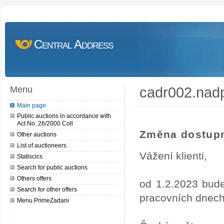
Central Address
cadr002.nad
Menu
Main page
Public auctions in accordance with
Act No. 26/2000 Coll
Změna dostupn
Other auctions
List of auctioneers
Vážení klienti,
Statiscics
Search for public auctions
Others offers
od 1.2.2023 bude
Search for other offers
pracovních dnech
Menu.PrimeZadani