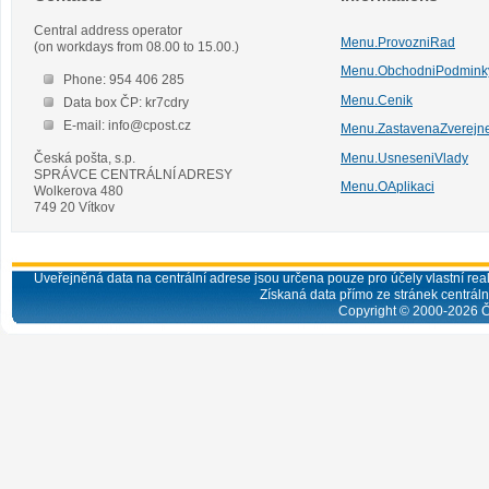
Central address operator
Menu.ProvozniRad
(on workdays from 08.00 to 15.00.)
Menu.ObchodniPodmink
Phone: 954 406 285
Menu.Cenik
Data box ČP: kr7cdry
E-mail: info@cpost.cz
Menu.ZastavenaZverejn
Česká pošta, s.p.
Menu.UsneseniVlady
SPRÁVCE CENTRÁLNÍ ADRESY
Menu.OAplikaci
Wolkerova 480
749 20 Vítkov
Uveřejněná data na centrální adrese jsou určena pouze pro účely vlastní real
Získaná data přímo ze stránek centrální
Copyright © 2000-
2026
Č