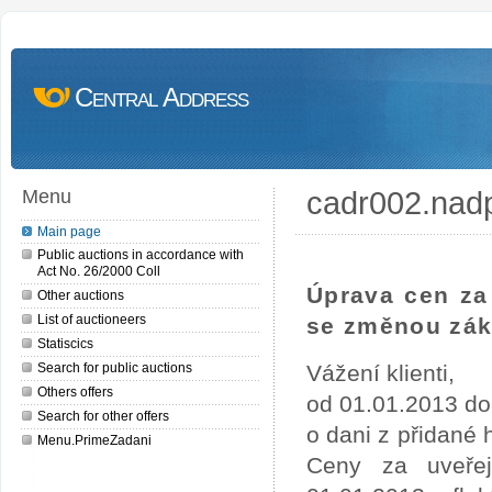
Central Address
cadr002.nad
Menu
Main page
Public auctions in accordance with
Act No. 26/2000 Coll
Úprava cen za 
Other auctions
List of auctioneers
se změnou zák
Statiscics
Search for public auctions
Vážení klienti,
Others offers
od 01.01.2013 do
Search for other offers
o dani z přidané
Menu.PrimeZadani
Ceny za uveře