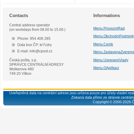
Contacts
Informations
Central address operator
Menu.ProvozniRad
(on workdays from 08.00 to 15.00.)
Menu.ObchodniPodmink
Phone: 954 406 285
Menu.Cenik
Data box ČP: kr7cdry
E-mail: info@cpost.cz
Menu.ZastavenaZverejn
Česká pošta, s.p.
Menu.UsneseniVlady
SPRÁVCE CENTRÁLNÍ ADRESY
Menu.OAplikaci
Wolkerova 480
749 20 Vítkov
Uveřejněná data na centrální adrese jsou určena pouze pro účely vlastní real
Získaná data přímo ze stránek centrální
Copyright © 2000-
2026
Č