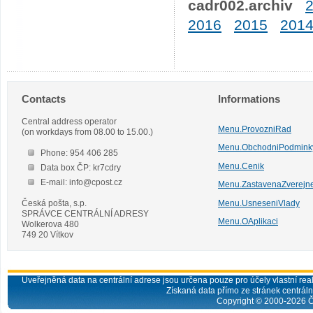
cadr002.archiv
2016
2015
201
Contacts
Informations
Central address operator
Menu.ProvozniRad
(on workdays from 08.00 to 15.00.)
Menu.ObchodniPodmink
Phone: 954 406 285
Menu.Cenik
Data box ČP: kr7cdry
E-mail: info@cpost.cz
Menu.ZastavenaZverejn
Česká pošta, s.p.
Menu.UsneseniVlady
SPRÁVCE CENTRÁLNÍ ADRESY
Menu.OAplikaci
Wolkerova 480
749 20 Vítkov
Uveřejněná data na centrální adrese jsou určena pouze pro účely vlastní real
Získaná data přímo ze stránek centrální
Copyright © 2000-
2026
Č