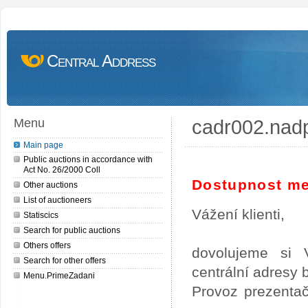
Central Address
cadr002.nad
Menu
Main page
Public auctions in accordance with
Act No. 26/2000 Coll
Dostupnost me
Other auctions
List of auctioneers
Vážení klienti,
Statiscics
Search for public auctions
Others offers
dovolujeme si 
Search for other offers
centrální adresy
Menu.PrimeZadani
Provoz prezentač