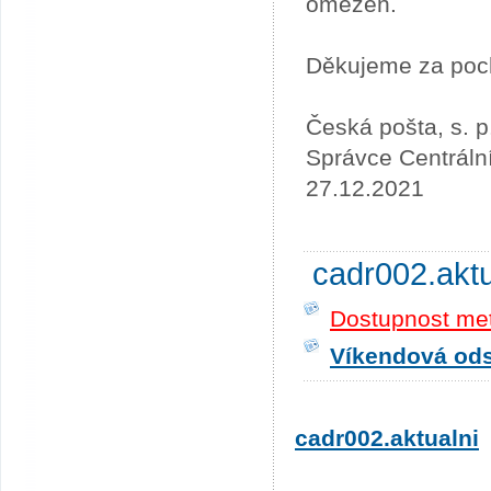
omezen.
Děkujeme za poc
Česká pošta, s. p
Správce Centráln
27.12.2021
cadr002.akt
Dostupnost me
Víkendová odst
cadr002.aktualni