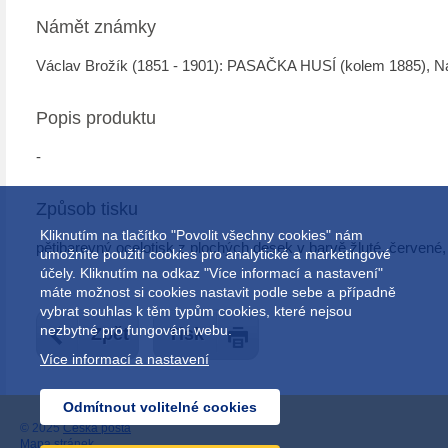
Námět známky
Václav Brožík (1851 - 1901): PASAČKA HUSÍ (kolem 1885), Ná
Popis produktu
-
Způsob tisku
Kliknutím na tlačítko "Povolit všechny cookies" nám
pětibarevný ocelotisk z plochých desek v barvě žluté, červené
umožníte použití cookies pro analytické a marketingové
účely. Kliknutím na odkaz "Více informací a nastavení"
máte možnost si cookies nastavit podle sebe a případně
vybrat souhlas k těm typům cookies, které nejsou
nezbytné pro fungování webu.
Zpět
Tisk
Více informací a nastavení
Odmítnout volitelné cookies
© 2025
Česká pošta
Mapa stránek