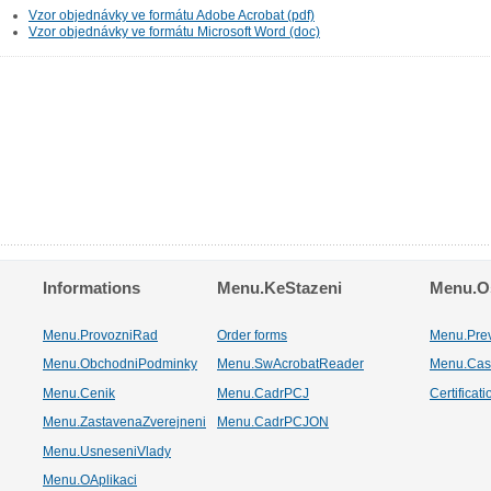
Vzor objednávky ve formátu Adobe Acrobat (pdf)
Vzor objednávky ve formátu Microsoft Word (doc)
Informations
Menu.KeStazeni
Menu.Os
Menu.ProvozniRad
Order forms
Menu.Pre
Menu.ObchodniPodminky
Menu.SwAcrobatReader
Menu.Cas
Menu.Cenik
Menu.CadrPCJ
Certificat
Menu.ZastavenaZverejneni
Menu.CadrPCJON
Menu.UsneseniVlady
Menu.OAplikaci