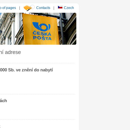
 of pages
|
Contacts
|
Czech
ní adrese
000 Sb. ve znění do nabytí
bách
k