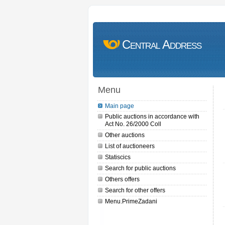
Central Address
Menu
Main page
Public auctions in accordance with
Act No. 26/2000 Coll
Other auctions
List of auctioneers
Statiscics
Search for public auctions
Others offers
Search for other offers
Menu.PrimeZadani