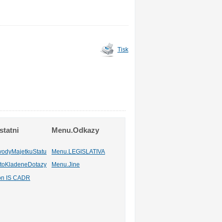
Tisk
tatni
Menu.Odkazy
vodyMajetkuStatu
Menu.LEGISLATIVA
toKladeneDotazy
Menu.Jine
ion IS CADR