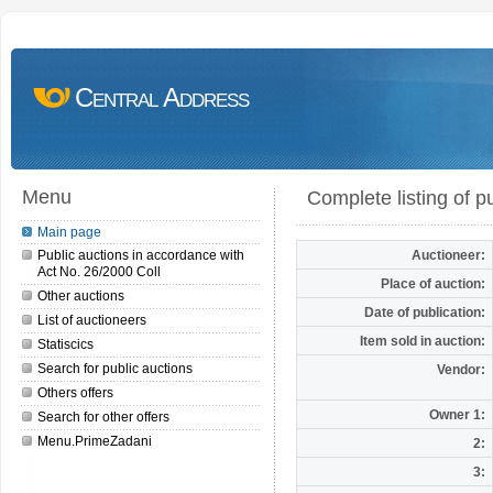
Central Address
Menu
Complete listing of p
Main page
Public auctions in accordance with
Auctioneer:
Act No. 26/2000 Coll
Place of auction:
Other auctions
Date of publication:
List of auctioneers
Item sold in auction:
Statiscics
Search for public auctions
Vendor:
Others offers
Owner 1:
Search for other offers
Menu.PrimeZadani
2:
3: