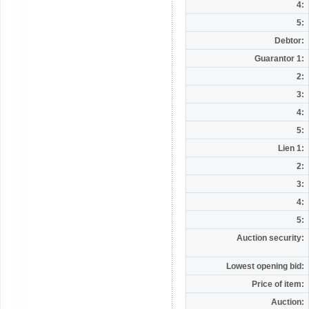
4:
5:
Debtor:
Guarantor 1:
2:
3:
4:
5:
Lien 1:
2:
3:
4:
5:
Auction security:
Lowest opening bid:
Price of item:
Auction: