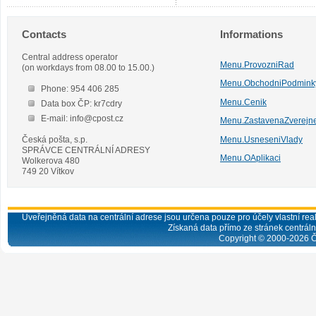
Contacts
Informations
Central address operator
Menu.ProvozniRad
(on workdays from 08.00 to 15.00.)
Menu.ObchodniPodmink
Phone: 954 406 285
Menu.Cenik
Data box ČP: kr7cdry
E-mail: info@cpost.cz
Menu.ZastavenaZverejn
Česká pošta, s.p.
Menu.UsneseniVlady
SPRÁVCE CENTRÁLNÍ ADRESY
Menu.OAplikaci
Wolkerova 480
749 20 Vítkov
Uveřejněná data na centrální adrese jsou určena pouze pro účely vlastní real
Získaná data přímo ze stránek centrální
Copyright © 2000-
2026
Č