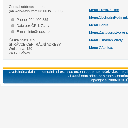
Central address operator
Menu.ProvozniRad
(on workdays from 08.00 to 15.00.)
Menu.ObchodniPodmink
Phone: 954 406 285
Menu.Cenik
Data box ČP: kr7cdry
E-mail: info@cpost.cz
Menu.ZastavenaZverejn
Česká pošta, s.p.
Menu.UsneseniVlady
SPRÁVCE CENTRÁLNÍ ADRESY
Menu.OAplikaci
Wolkerova 480
749 20 Vítkov
Uveřejněná data na centrální adrese jsou určena pouze pro účely vlastní real
Získaná data přímo ze stránek centrální
Copyright © 2000-
2026
Č