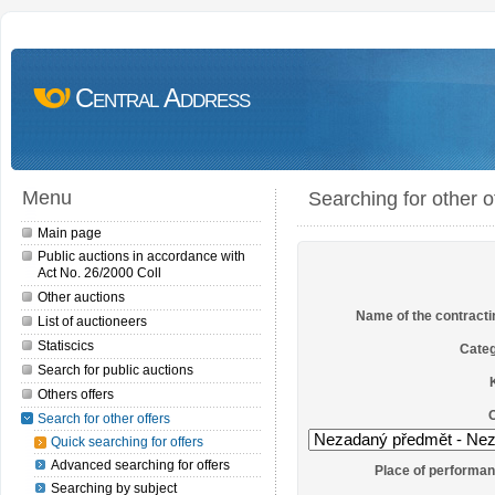
Central Address
Menu
Searching for other o
Main page
Public auctions in accordance with
Act No. 26/2000 Coll
Other auctions
Name of the contracti
List of auctioneers
Statiscics
Categ
Search for public auctions
Others offers
O
Search for other offers
Quick searching for offers
Advanced searching for offers
Place of performan
Searching by subject