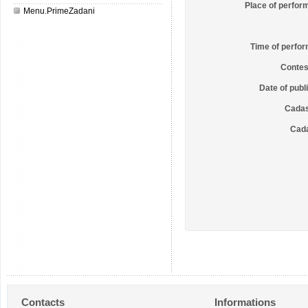
Place of perform
Menu.PrimeZadani
Time of perfo
Contes
Date of publ
Cadast
Cada
Contacts
Informations