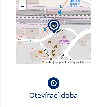
−
Leaflet
|
©
OpenStreetMap
contributors
Otevírací doba