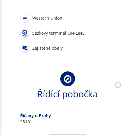
Western Union
Sázkový terminál ON-LINE
Zajištěné obaly
Řídící pobočka
Říčany u Prahy
25101