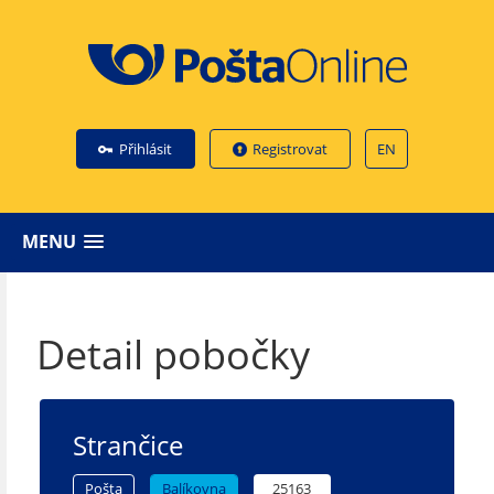
Přihlásit
Registrovat
EN
MENU
Detail pobočky
Strančice
Pošta
Balíkovna
25163