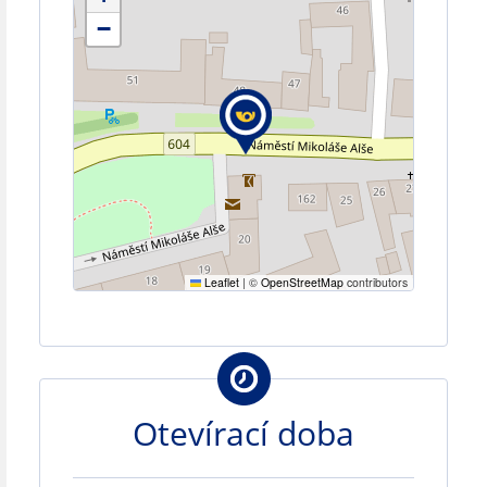
−
Leaflet
|
©
OpenStreetMap
contributors
Otevírací doba