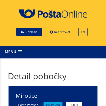
Přihlásit
Registrovat
EN
MENU
Detail pobočky
Mirotice
Pošta Partner
Balíkovna
39801