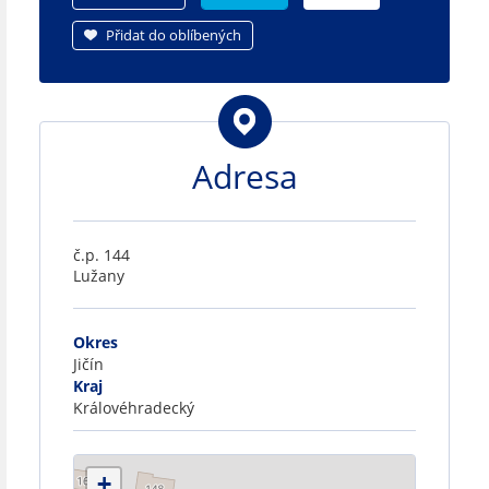
Přidat do oblíbených
Adresa
č.p. 144
Lužany
Okres
Jičín
Kraj
Královéhradecký
+