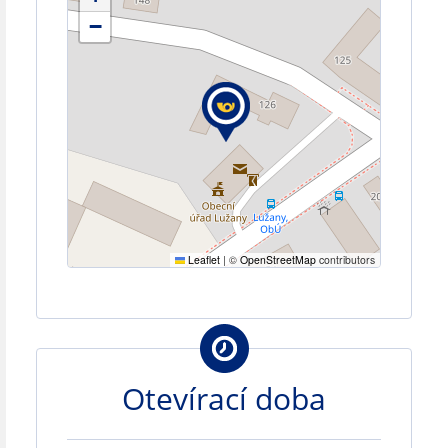
−
Leaflet
|
©
OpenStreetMap
contributors
Otevírací doba