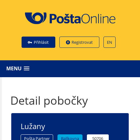
Přihlásit
Registrovat
EN
MENU
Detail pobočky
Lužany
Pošta Partner
Balíkovna
50706