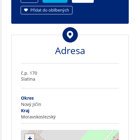
Přidat do oblíbených
Adresa
č.p. 170
Slatina
Okres
Nový Jičín
Kraj
Moravskoslezský
+