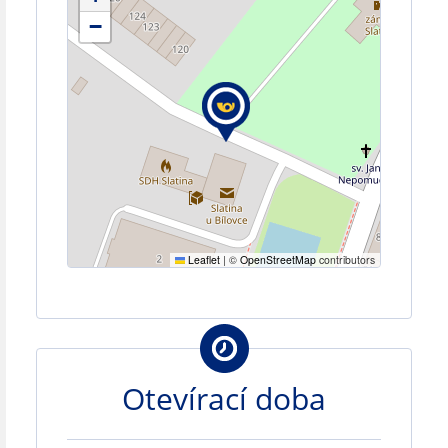
−
Leaflet
|
©
OpenStreetMap
contributors
Otevírací doba