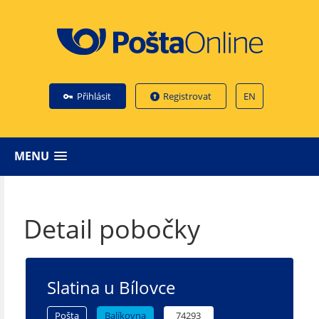
Přihlásit
Registrovat
EN
MENU
Detail pobočky
Slatina u Bílovce
Pošta
Balíkovna
74293