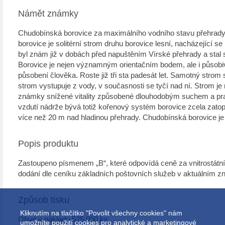
Námět známky
Chudobínská borovice za maximálního vodního stavu přehrady,
borovice je solitérní strom druhu borovice lesní, nacházející 
byl znám již v dobách před napuštěním Vírské přehrady a stal 
Borovice je nejen významným orientačním bodem, ale i působ
působení člověka. Roste již tři sta padesát let. Samotný strom 
strom vystupuje z vody, v současnosti se tyčí nad ní. Strom je 
známky snížené vitality způsobené dlouhodobým suchem a pra
vzdutí nádrže bývá totiž kořenový systém borovice zcela zato
více než 20 m nad hladinou přehrady. Chudobínská borovice 
Popis produktu
Zastoupeno písmenem „B“, které odpovídá ceně za vnitrostátn
dodání dle ceníku základních poštovních služeb v aktuálním zn
Způsob tisku
Kliknutím na tlačítko "Povolit všechny cookies" nám
Ofset v nákladu 525 000 ks
umožníte použití cookies pro analytické a marketingové