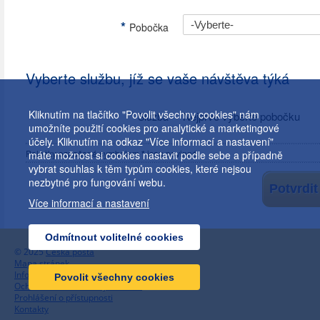
*
Pobočka
Vyberte službu, jíž se vaše návštěva týká
*
Kliknutím na tlačítko "Povolit všechny cookies" nám
Nejprve vyberte pobočku
Služba
umožníte použití cookies pro analytické a marketingové
účely. Kliknutím na odkaz "Více informací a nastavení"
Položky označené symbolem
*
jsou povinné.
máte možnost si cookies nastavit podle sebe a případně
vybrat souhlas k těm typům cookies, které nejsou
nezbytné pro fungování webu.
Více informací a nastavení
Odmítnout volitelné cookies
© 2025
Česká pošta
Mapa stránek
Informace o webu a cookies
Povolit všechny cookies
Ochrana osobních údajů – GDPR
Prohlášení o přístupnosti
Kontakty